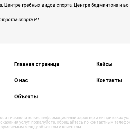
а, Центре гребных видов спорта, Центре бадминтона и во
терства спорта РТ
Главная страница
Кейсы
О нас
Контакты
Объекты
осит исключительно информационный характер и ни при каких усл
оказания услуг, пожалуйста, обращайтесь по контактным телефон
оформляемым между объектом и клиентом.