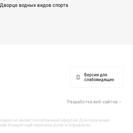
 Дворце водных видов спорта.
Версия для
слабовидящих
Разработка веб-сайтов –
овиях не является публичной офертой. Для получения
ам. Конкретный перечень услуг и порядок их