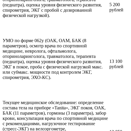
5 200
(педиатра), оценка уровня физического развития,
рублей
спирометрия, ЭКГ с пробой с дозированной
физической нагрузкой).
УМО по форме 062у (ОАК, ОАМ, БАК (8
параметров), осмотр врача по спортивной
медицине, невролога, офтальмолога,
оториноларинголога, травматолога, терапевта
13 100
(педиатра), оценка уровня физического развития,
рублей
ЭКГ в покое, проба с физической нагрузкой макс.
или субмакс. мощности под контролем ЭКГ,
спирометрия, ЭХО-КС).
Текущее медицинское обследование: определение
состава тела на приборе «Tanita», ЭКГ покоя, ОАК,
БАК (11 параметров), гормоны (3 параметра), забор
крови, консультация врача по спортивной медицине
с рекомендациями, нагрузочное тестирование
(стресс-ЭКГ) на велоэргометре,